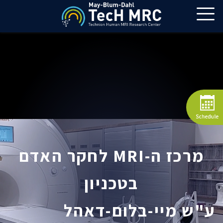
מרכז ה-MRI לחקר האדם
בטכניון
ע"ש מיי-בלום-דאהל